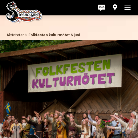
Aktiviteter
Folkfesten kulturmötet 6 juni
Akt
För
För
Om