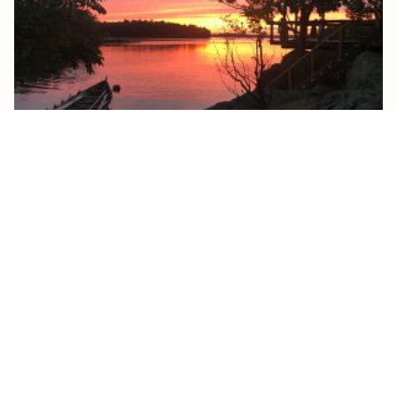
Stiftelsen Storholmen Norden
Vikingabyn Storholmen startades av en liten skara
1995–96. För att driva museet och ge det långsiktig
stabilitet bildades Stiftelsen Storholmen 1996, som är
museets juridiska person. Stiftelsen drar upp
riktlinjerna…
Läs mer