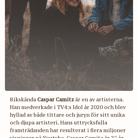
Rikskända
Caspar Camitz
är en av artisterna.
Han medverkade i TV4:s Idol år 2020 och blev
hyllad av både tittare och juryn för sitt unika
och djupa artisteri. Hans uttrycksfulla
framträdanden har resulterat i flera miljoner
visningar på Youtube. Caspar Camitz är 27 år