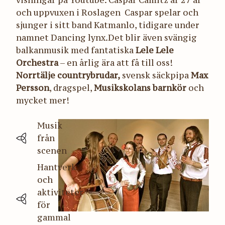
och uppvuxen i Roslagen Caspar spelar och
sjunger i sitt band Katmanlo, tidigare under
namnet Dancing lynx.Det blir även svängig
balkanmusik med fantatiska
Lele Lele
Orchestra
– en årlig ära att få till oss!
Norrtälje countrybrudar,
svensk säckpipa
Max
Persson
, dragspel,
Musikskolans barnkör
och
mycket mer!
Musik
från
scenen
Hantverk
och
aktiviteter
för
gammal